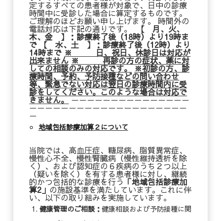
定するすべての患者様が対象で、日中の診療
時間中に受診した場合に算定するものです。
ご理解のほどお願い申し上げます。 時間外の
電話対応は下記の通りです。
【 月、火、
木、金 】：診療終了後（18時）より19時ま
で
【 水、土 】：診療終了後（12時）より
14時まで
※ 日、祝日、休診日は対応が
出来ません
※
再診の方の症状、薬に対
しての相談のみの対応です。
※
初診の方、診
療時間、予約、予防接種などの問い合わせ
等、緊急でない対応は翌日の診療時間内に受
診をしてください。このような場合は対応で
きません。
－－－－－－－－－－－－－－－
－－－－－－－－－－－－－－－－－－－－
－
地域包括診療加算２について
当院では、高血圧症、糖尿病、脂質異常症、
慢性心不全、慢性腎臓病（慢性維持透析を除
く）、および認知症の６疾病のうち２つ以上
（疑いを除く）を有する患者様に対し、継続
的かつ包括的な診療を行う
「地域包括診療加
算2」
の施設基準を満たしています。これに伴
い、以下の取り組みを実施しています。
健康管理のご相談：
健康相談および予防接種に関