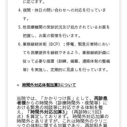
に応じます。
夜間・休日の問い合わせへの対応を行っていま
す。
他医療機関の受診状況及び処方されているお薬を
把握し、お薬の管理を行います。
業務継続体制（BCP）：停電、緊急災害時におい
ても医療提供を継続できるよう、業務継続計画に
従って必要な措置（訓練、備蓄、連絡体制の整備
等）を実施し、定期的に見直しを行っています。
時間外対応体制加算3について
当院では、「かかりつけ医」として、
再診患
者様
からの時間外（診療時間外・夜間等）に
おける緊急の相談等に対応できる体制を整
え、
「時間外対応加算3」
（再診時に1回3
点）を算定しております。 時間外対応加算の
時間外とありますが、これは時間外のクリニ
ックの体制に関する加算であり、再診料を算