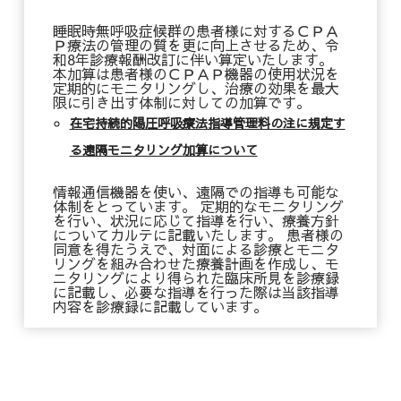
睡眠時無呼吸症候群の患者様に対するＣＰＡ
Ｐ療法の管理の質を更に向上させるため、令
和8年診療報酬改訂に伴い算定いたします。
本加算は患者様のＣＰＡＰ機器の使用状況を
定期的にモニタリングし、治療の効果を最大
限に引き出す体制に対しての加算です。
在宅持続的陽圧呼吸療法指導管理料の注に規定す
る遠隔モニタリング加算について
情報通信機器を使い、遠隔での指導も可能な
体制をとっています。 定期的なモニタリング
を行い、状況に応じて指導を行い、療養方針
についてカルテに記載いたします。 患者様の
同意を得たうえで、対面による診療とモニタ
リングを組み合わせた療養計画を作成し、モ
ニタリングにより得られた臨床所見を診療録
に記載し、必要な指導を行った際は当該指導
内容を診療録に記載しています。