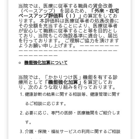
当院では、医療に従事する職員の賃金改善
（ベースアップ） を図るため、
「外来・在宅
ベースアップ評価料（
Ⅰ
）」
の算定をしてお
ります。 本評価料は医療従事者の処遇改善に
その全額を充当することにより、医療従事者
が安心して職務に従事すること等を目的とし
ており、当院もこの施設基準に適合し、届出
を行っております。 ご理解ご協力を頂けます
ようお願い申し上げます。 －－－－－－－－
－－－－－－－－－－－－－－－－－－－－
－－－－－－－－
機能強化加算について
当院では、「かかりつけ医」機能を有する診
療所として
「機能強化加算」
を算定してお
り、次のような取り組みを行っております。
健康診断の結果に関する相談等、健康管理に関す
るご相談に応じます。
必要に応じ、専門の医師・医療機関をご紹介しま
す。
介護・保険・福祉サービスの利用に関するご相談