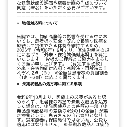
な健康状態の評価や療養計画の作成について
同意（署名）をいただく必要がございます。
－－－－－－－－－－－－－－－－－－－－
－－－－－－－－－－－－－－－－
物価対応料について
当院では、物価高騰等の影響を受ける中にお
いても、患者様へ安全・安心で良質な医療を
継続して提供できる体制を維持するため、
2026年（令和8年）6月より、厚生労働省の規
定に基づき
「外来・在宅物価対応料」
を算定
いたします。 皆様のご理解とご協力をよろし
くお願い申し上げます。 【算定する点数】
外来・在宅物価対応料：初診時・再診時にそ
れぞれ 2点（※） ※金額は患者様の負担割合
（1割〜3割）に応じて異なります。
長期収載品の処方等に関する事項
令和6年10月より、医療上の必要があると認
められず、患者様の希望で長期収載品を処方
した場合は、後発医薬品との差額の一部（後
発品最高価格帯の差額の4分の1の金額）が選
定療養として、患者さんの自己負担となりま
す。選定療養は保険給付ではない為、公費も
適応にはなりません。 ※長期収載品とは後発