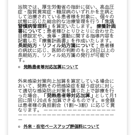
当院では、厚生労働省の指針に従い、高血圧
症・脂質異常症・糖尿病のいずれかを主病と
して治療されている患者様を対象に、個々の
状態に応じた総合的な治療管理を行う
「生活
習慣病管理料」
を算定いたします。
療養計画
書について
：患者様ひとりひとりに合わせた
目標設定や、食事・運動に関する指導内容を
記載した『療養計画書』を作成いたします。
長期処方・リフィル処方箋について
：患者様
の病状に応じ、医師の判断のもと28日以上の
長期処方、リフィル処方箋の発行が可能で
す。
発熱患者等対応加算について
外来感染対策向上加算を算定している場合に
おいて、発熱その他感染症を疑う症状に対し
て適切な感染防止対策を講じた上で診療を行
った場合、
「発熱患者等対応加算」
として月1
回に限り20点を加算できるものです。※金額
は患者様の負担割合（1割〜3割）に応じて異
なります。 －－－－－－－－－－－－－－－
－－－－－－－－－－－－－－－－－－－－
－
外来・在宅ベースアップ評価料について