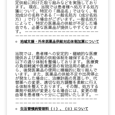
定供給に向けた取り組みなどを実施しており
ます。 現在、当院では患者様へ処方する処方
箋について、特定の「商品名」ではなく、有
効成分の名称である「一般名処方（成分名処
方）」で行う場合がございます。一般名処方
によって、特定の医薬品の供給が不足した場
合でも、必要な医薬品が提供しやすくなりま
す。 －－－－－－－－－－－－－－－－－－
－－－－－－－－－－－－－－－－－－
地域支援・外来医薬品供給対応体制加算について
当院では、患者様への安定的・継続的な医療
提供および薬剤の供給体制を確保するため、
以下の通り体制を整備しております。 医療費
の負担軽減や医療資源の有効活用の観点か
ら、後発医薬品の使用に積極的に取り組んで
います。 また、医薬品の供給不足や出荷停止
が発生した場合に、治療計画の見直しや、代
替薬への変更、適切な処方調整を柔軟に行え
る体制を整えております。 その際、処方する
薬剤や銘柄が変更となる場合には、変更の理
由等を患者様へ十分にご説明いたします。 －
－－－－－－－－－－－－－－－－－－－－
－－－－－－－－－－－－－－－
生活習慣病管理料（
Ⅰ
）、（
Ⅱ
）について