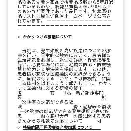
品のある先発医薬品で後発品収載から5年経過
しているものや、後発品置換え率が50％以上
のものなど要件にあった品目です。対象医薬
品リストは厚生労働省ホームページで公表さ
れています。 －－－－－－－－－－－－－－
－－－－－－－－－－－－－－－－－－－－
－－
かかりつけ医機能について
当院は、発生頻度の高い疾患についての診
療を行い、日常的な診療において、患者様の
生活背景を把握し、適切な診療・保健指導を
行い、必要な場合には、地域の医師・医療機
関と協力して解決策を提供します。この他、
患者様が適切な医療機関の選択ができるよう
に、当院の有する「かかりつけ医機能」に関
する体制を以下のように報告します。 かかり
つけ医機能に関する研修の修了
者 有 1名 総合診療専門
医 無
一次診療の対応ができる領
域 腎・泌尿器系領域
一次診療の対応ができる発生頻度が高い疾
患 前立腺肥大症 医療に関する患者
さんからの相談の対応について 可
持続的陽圧呼吸療法充実加算について