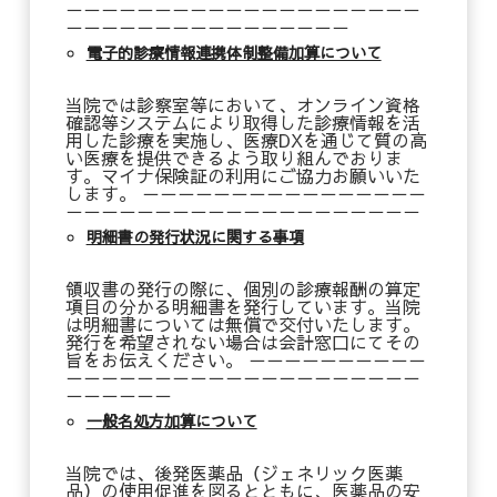
－－－－－－－－－－－－－－－－－－－－
－－－－－－－－－－－－－－－－
電子的診療情報連携体制整備加算について
当院では診察室等において、オンライン資格
確認等システムにより取得した診療情報を活
用した診療を実施し、医療DXを通じて質の高
い医療を提供できるよう取り組んでおりま
す。マイナ保険証の利用にご協力お願いいた
します。 －－－－－－－－－－－－－－－－
－－－－－－－－－－－－－－－－－－－－
明細書の発行状況に関する事項
領収書の発行の際に、個別の診療報酬の算定
項目の分かる明細書を発行しています。当院
は明細書については無償で交付いたします。
発行を希望されない場合は会計窓口にてその
旨をお伝えください。 －－－－－－－－－－
－－－－－－－－－－－－－－－－－－－－
－－－－－－
一般名処方加算について
当院では、後発医薬品（ジェネリック医薬
品）の使用促進を図るとともに、医薬品の安