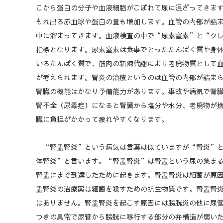
こから蛋白の分子や血液細胞がこぼれて尿に混ざってきま
もれ出る赤血球や蛋白の量も増加します。血管の内部が詰
中に溜まってきます。血液検査の中で“尿素窒素”と“クレ
指標となります。尿素窒素は食事でとったたんぱく質や身
いるたんぱく質で、筋肉の新陳代謝により老廃物質として
が考えられます。腎炎の治療というのは血管の内部が詰ま
腎臓の機能はかなり予備能力があります。事故や病気で腎臓
腎不全（尿毒症）になると腎臓から塩分や水分、老廃物が
臓に負担がかかって疲れやすくなります。
“腎盂腎炎”という病気は言葉は似ていますが“腎炎”と
体腎炎”と言います。“腎盂腎炎”は腎盂という尿の集ま
腎盂にまで到達したために起きます。腎盂腎炎は細菌が原因
盂腎炎の治療薬は細菌を殺すための抗生物質です。腎盂腎
はありません。腎盂腎炎を起こす原因には膀胱炎の他に尿
つきの異常で尿管から膀胱に移行する部分の弁構造が弱い