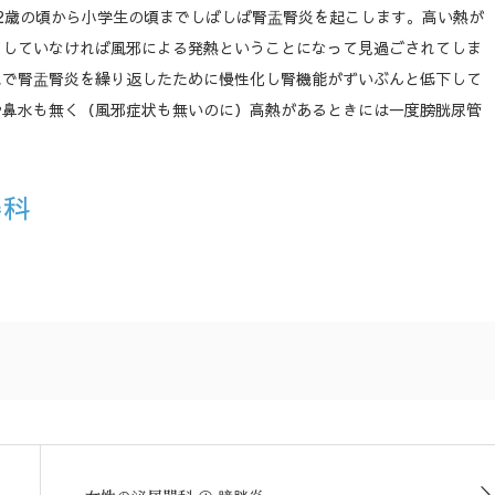
2歳の頃から小学生の頃までしばしば腎盂腎炎を起こします。高い熱が
をしていなければ風邪による発熱ということになって見過ごされてしま
れで腎盂腎炎を繰り返したために慢性化し腎機能がずいぶんと低下して
や鼻水も無く（風邪症状も無いのに）高熱があるときには一度膀胱尿管
器科