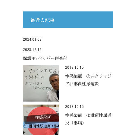
最近の記事
2024.01.09
2023.12.18
保護中: ペッパー倶楽部
2019.10.15
性感染症 ③非クラミジ
ア非淋菌性尿道炎
2019.10.15
性感染症 ②淋菌性尿道
炎（淋病）