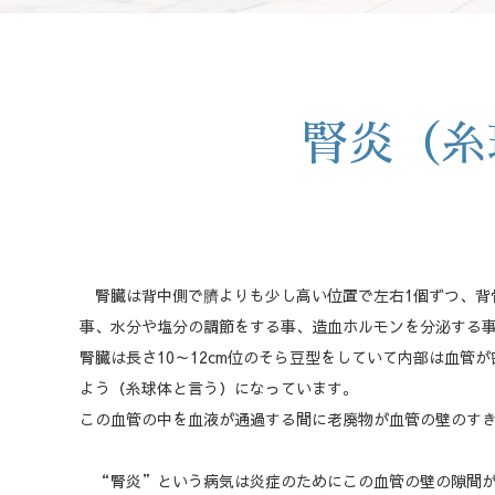
腎炎（糸
腎臓は背中側で臍よりも少し高い位置で左右1個ずつ、背
事、水分や塩分の調節をする事、造血ホルモンを分泌する
腎臓は長さ10～12cm位のそら豆型をしていて内部は血
よう（糸球体と言う）になっています。
この血管の中を血液が通過する間に老廃物が血管の壁のす
“腎炎”という病気は炎症のためにこの血管の壁の隙間が