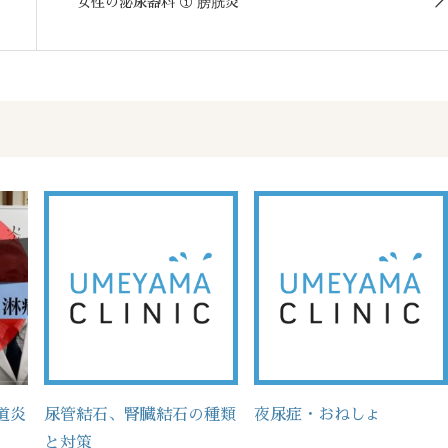
女性の泌尿器科 ① 膀胱炎
道炎
尿管結石、腎臓結石の種類
夜尿症・おねしょ
と対策