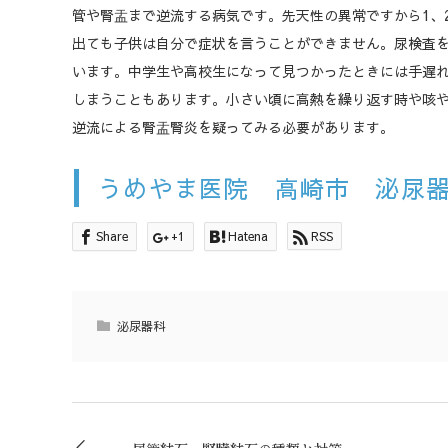
管や腎盂まで逆流する病気です。先天性の異常ですから1、
出ても子供は自分で症状を言うことができません。尿検査
います。中学生や高校生になって見つかったときには手遅
しまうこともあります。小さい頃に高熱を繰り返す時や咳
逆流による腎盂腎炎を疑ってみる必要があります。
うめやま医院 高崎市 泌尿
Share
+1
Hatena
RSS
泌尿器科