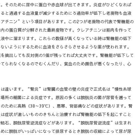
す。そのために尿中に蛋白や赤血球が出てきます。炎症がひどくなれば
まると通過する血液量が減少するためにろ過効率が低下し老廃物も血液
アチニン”という項目があります。この2つが老廃物の代表で腎機能の
体内の蛋白質が分解された最終産物です。クレアチニンは筋肉を作って
血液中に溜まります。これらの数値が高くなっている時は腎機能の低下
らないようにするために血液をさらさらさせるような薬が使われます。
を摘出しても反対側の1個が残ってれば大丈夫です。腎機能が低下して
捨てられなくなるのでむくんだり、貧血のため顔色が悪くなったり、心
は違います。“腎炎”は腎臓の血管の壁の炎症で正式名は“慢性糸球
る場所の細菌による炎症です。原因の多くは膀胱炎の菌が尿管を遡って
のために高熱（38～39℃）、悪寒、背部痛などの症状があります。腎
炎は症状が激しいもののきちんと治療すれば腎機能の低下を起こすこと
管結石、膀胱尿管逆流症などがあります。“膀胱尿管逆流症”は生まれ
ために膀胱がいっぱいになって排尿するとき膀胱の収縮によって尿が尿