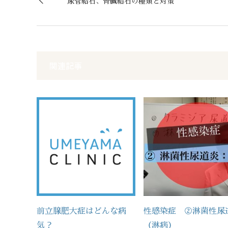
尿管結石、腎臓結石の種類と対策
関連記事
前立腺肥大症はどんな病
性感染症 ②淋菌性尿
気？
（淋病）