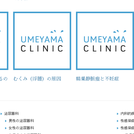
るの
むくみ（浮腫）の原因
精巣静脈瘤と不妊症
泌尿器科
内科的
男性の泌尿器科
性感染
女性の泌尿器科
性感染