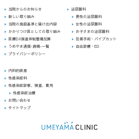
当院からのお知らせ
泌尿器科
新しい取り組み
男性の泌尿器科
当院の施設基準と届け出内容
女性の泌尿器科
かかりつけ医としての取り組み
お子さまの泌尿器科
医療DX推進体制整備加算
包茎手術・パイプカット
うめやま通信-鹿鳴-一覧
自由診療・ED
プライバシーポリシー
内科的疾患
性感染症科
性感染症診察、検査、費用
性感染症治療
お問い合わせ
サイトマップ