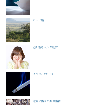
ハッザ族
心配性な人への助言
タバコとCOPD
地震に備えて薬の備蓄