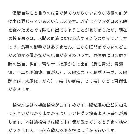
便潜血陽性と言うのは目で見てわからないような微量の血が
便中に混じっているということです。以前は肉やマグロの赤味
を食べたあとでは陽性に出てしまうことがありましたが、現在
の検査法では、人間の血液にだけ反応するようになっています
ので、食事の影響ではありません。口から肛門までの間のどこ
かの臓器で僅かながら出血があるわけです。具体的には歯磨き
時の出血、鼻血、胃や十二指腸からの出血（急性胃炎、胃潰
瘍、十二指腸潰瘍、胃がん）、大腸疾患（大腸ポリープ、大腸
憩室症、大腸炎、がん）、痔（いぼ痔、さけ痔）などの可能性
があります。
検査方法は内視鏡検査がおすすめです。腸粘膜の凸凹に加え
て色合いがわかりますからよりレントゲン検査より正確性が増
します。内視鏡検査では腸の中に便が残っているとうまく検査
ができません。下剤を飲んで腸を空にし手から行います。