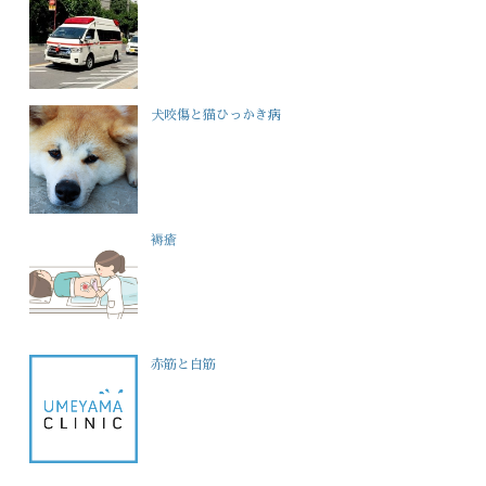
犬咬傷と猫ひっかき病
褥瘡
赤筋と白筋