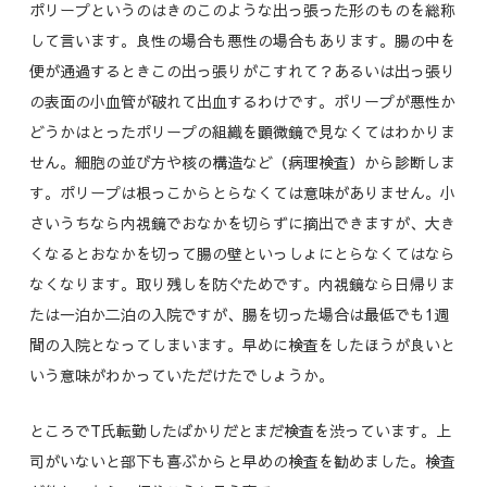
ポリープというのはきのこのような出っ張った形のものを総称
して言います。良性の場合も悪性の場合もあります。腸の中を
便が通過するときこの出っ張りがこすれて？あるいは出っ張り
の表面の小血管が破れて出血するわけです。ポリープが悪性か
どうかはとったポリープの組織を顕微鏡で見なくてはわかりま
せん。細胞の並び方や核の構造など（病理検査）から診断しま
す。ポリープは根っこからとらなくては意味がありません。小
さいうちなら内視鏡でおなかを切らずに摘出できますが、大き
くなるとおなかを切って腸の壁といっしょにとらなくてはなら
なくなります。取り残しを防ぐためです。内視鏡なら日帰りま
たは一泊か二泊の入院ですが、腸を切った場合は最低でも1週
間の入院となってしまいます。早めに検査をしたほうが良いと
いう意味がわかっていただけたでしょうか。
ところでT氏転勤したばかりだとまだ検査を渋っています。上
司がいないと部下も喜ぶからと早めの検査を勧めました。検査