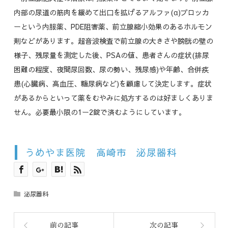
内部の尿道の筋肉を緩めて出口を拡げるアルファ(α)ブロッカ
ーという内服薬、PDE阻害薬、前立腺縮小効果のあるホルモン
剤などがあります。超音波検査で前立腺の大きさや膀胱の壁の
様子、残尿量を測定した後、PSAの値、患者さんの症状(排尿
困難の程度、夜間尿回数、尿の勢い、残尿感)や年齢、合併疾
患(心臓病、高血圧、糖尿病など)を顧慮して決定します。症状
があるからといって薬をむやみに処方するのは好ましくありま
せん。必要最小限の1ー2錠で済むようにしています。
うめやま医院 高崎市 泌尿器科
泌尿器科
前の記事
次の記事