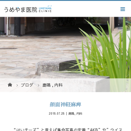
ブログ
鹿鳴
,
内科
顔面神経麻痺
2018.07.28
鹿鳴
,
内科
“はいチーズ”と言えば集合写真の定番“AKB”や”ウイス