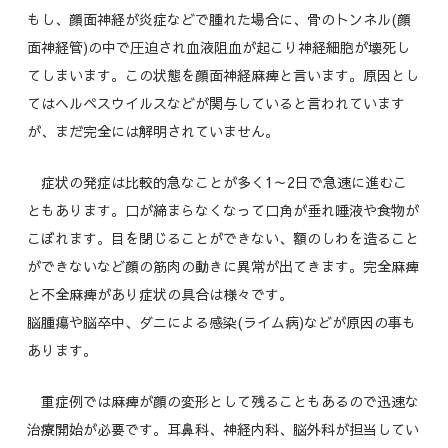
もし、顔面神経が炎症などで腫れた場合に、骨のトンネル(顔
面神経管)の中で圧迫され血液阻血が起こり神経細胞が壊死し
てしまいます。この状態を顔面神経麻痺と言います。原因とし
てはヘルペスウイルスなどが関与していると言われています
が、まだ完全には解明されていません。
症状の発症は比較的急なことが多く1～2日で急速に進むこ
ともあります。口が締まらなくなって口角が垂れ唾液や食物が
こぼれます。目を閉じることができない、額のしわを造ること
ができないなど顔の筋肉の動きに異常が出てきます。完全麻痺
と不全麻痺があり症状の具合は様々です。
脳腫瘍や脳卒中、ダニによる感染(ライム病)などが原因の事も
あります。
重症例では麻痺が顔の変形として残ることもあるので迅速な
治療開始が必要です。耳鼻科、神経内科、脳外科が担当してい