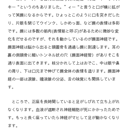
キー“というのもありました。”ィー“と言うと口が横に拡が
って笑顔になるからです。ひょっとこのように口を突きだした
り、片眼を閉じてウインク、しかめっ面、など顔の表情は多彩
です。顔には多数の筋肉(表情筋と呼ぶ)があるために微妙な変
化をだせるのですが、それを動かしているのが顔面神経です。
顔面神経は脳から出ると頭蓋骨を通過し顔に到達します。耳の
裏の側頭骨に細いトンネル状の穴（顔面神経管）がありそこを
通り表面に出てきます。枝分かれして上はおでこ、中は眼や鼻
の周り、下は口元まで伸びて顔全体の表情を造ります。顔面神
経の一部は涙腺、唾液腺の分泌、舌の味覚にも関係していま
す。
ところで、正座を長時間していると足がしびれて立ち上がれ
なくなります。血液が遮断され神経細胞が死にかかったためで
す。もっと長く座っていたら神経がマヒして足が動かなくなり
ます。