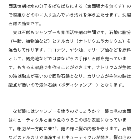
面活性剤は水の分子をばらばらにする（表面張力を無くす）の
で線維などの中に入り込んでいき汚れを浮き立たせます。洗濯
石鹸の効果です。
実は石鹸もシャンプーも界面活性剤の仲間です。石鹸は脂分
（牛脂、植物油など）とアルカリ（ナトリウムやカリウム）を
混合して作ります。ココナツ、ヤシ油、オリーブ油などを原料
として、観光地などでは昔ながらの手作り石鹸を売っていま
す。もちろん家庭でも作ることができます。ナトリウムが主体
の時は融点が高いので固形石鹸となり、カリウムが主体の時は
融点が低いので液体石鹸（ボディシャンプー）となります。
なぜ髪にはシャンプーを使うのでしょうか？ 髪の毛の表面
はキューティクルと言う魚のうろこの様な表面になっていま
す。細胞が一方向に並び、鎧の様に髪の内部を守ります。石鹸
などのアルカリで洗浄するとキューティクルが開き、髪の毛の