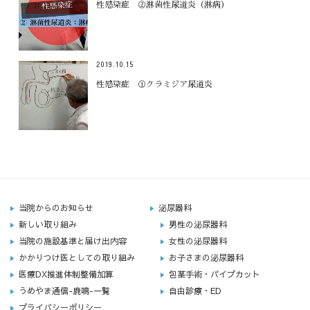
性感染症 ②淋菌性尿道炎（淋病）
2019.10.15
性感染症 ①クラミジア尿道炎
当院からのお知らせ
泌尿器科
新しい取り組み
男性の泌尿器科
当院の施設基準と届け出内容
女性の泌尿器科
かかりつけ医としての取り組み
お子さまの泌尿器科
医療DX推進体制整備加算
包茎手術・パイプカット
うめやま通信-鹿鳴-一覧
自由診療・ED
プライバシーポリシー