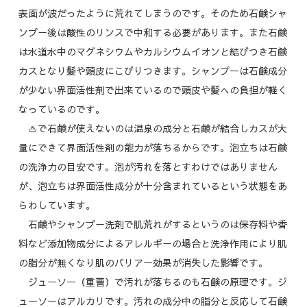
表面が波だったように荒れてしまうのです。そのため石鹸シャ
ンプー後は酸性のリンスで中和する必要があります。また石鹸
は水道水中のマグネシウムやカルシウムイオンと結びつき石鹸
カスとなり髪や頭皮にこびりつきます。シャンプーは石鹸成分
が少ない界面活性剤で出来ているので頭皮や髪への負担が軽く
なっているのです。
♨で石鹸が使えないのは温泉の成分と石鹸が結合しカスが大
量にできて界面活性剤の能力が落ちるからです。泡立ちは石鹸
の洗浄力の目安です。泡が汚れを落とすわけではありません
が、泡立ちは界面活性成分が十分含まれているという状態をあ
らわしています。
石鹸やシャンプー洗剤で肌荒れがするというのは保存料や香
料など添加物成分によるアレルギーの場合と洗浄作用により肌
の脂分が無くなり肌のバリアー効果が消失した影響です。
ジューソー（重曹）で汚れが落ちるのも石鹸の原理です。ジ
ューソーはアルカリです。汚れの成分中の脂分と反応して石鹸